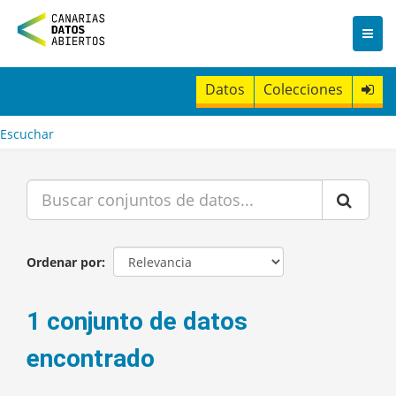
I
r
a
l
c
Datos
Colecciones
o
n
t
Escuchar
e
n
i
d
o
Ordenar por
1 conjunto de datos
encontrado