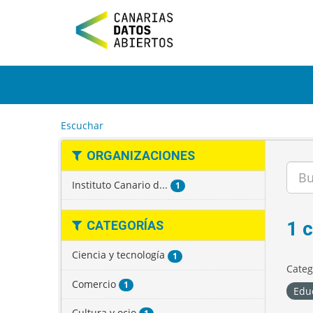
I
r
a
l
c
o
n
t
e
Escuchar
n
i
ORGANIZACIONES
d
o
Instituto Canario d...
1
1 
CATEGORÍAS
Ciencia y tecnología
1
Categ
Comercio
1
Edu
Cultura y ocio