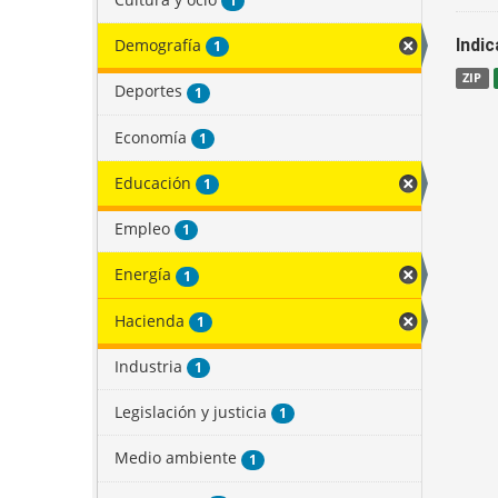
1
Demografía
Indi
1
ZIP
Deportes
1
Economía
1
Educación
1
Empleo
1
Energía
1
Hacienda
1
Industria
1
Legislación y justicia
1
Medio ambiente
1