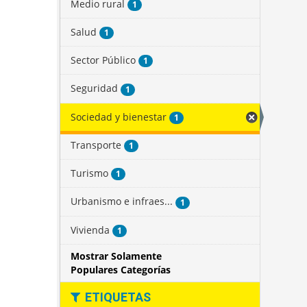
Medio rural
1
Salud
1
Sector Público
1
Seguridad
1
Sociedad y bienestar
1
Transporte
1
Turismo
1
Urbanismo e infraes...
1
Vivienda
1
Mostrar Solamente
Populares Categorías
ETIQUETAS