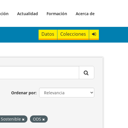
ación
Actualidad
Formación
Acerca de
Datos
Colecciones
Ordenar por
o Sostenible
ODS