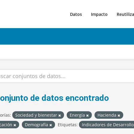
Datos
Impacto
Reutiliz
conjunto de datos encontrado
orías:
Sociedad y bienestar
Energía
Hacienda
cación
Demografía
Etiquetas:
Indicadores de Desarroll