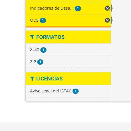
Indicadores de Desa...
1
ODS
1
FORMATOS
XLSX
1
ZIP
1
LICENCIAS
Aviso Legal del ISTAC
1