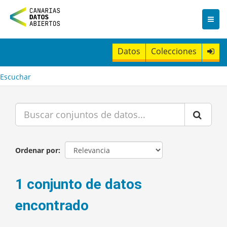
I
r
a
l
c
Datos
Colecciones
o
n
t
Escuchar
e
n
i
d
o
Ordenar por
1 conjunto de datos
encontrado