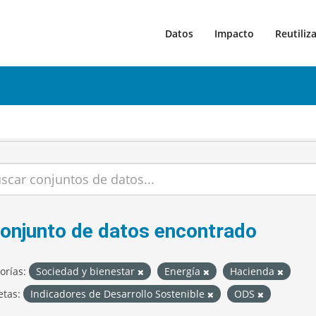
Datos
Impacto
Reutiliz
conjunto de datos encontrado
orías:
Sociedad y bienestar
Energía
Hacienda
etas:
Indicadores de Desarrollo Sostenible
ODS