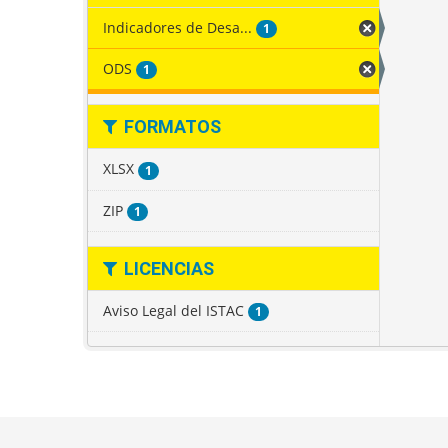
Indicadores de Desa...
1
ODS
1
FORMATOS
XLSX
1
ZIP
1
LICENCIAS
Aviso Legal del ISTAC
1