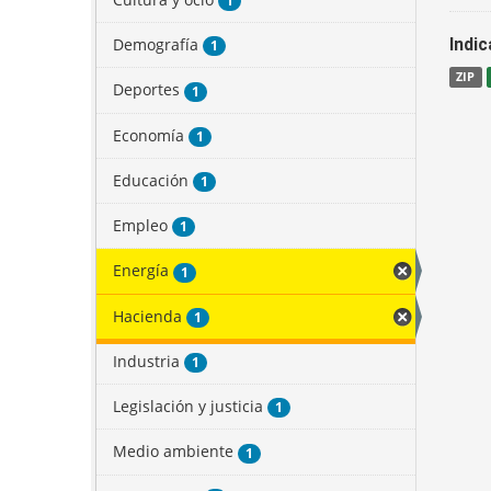
1
Demografía
Indi
1
ZIP
Deportes
1
Economía
1
Educación
1
Empleo
1
Energía
1
Hacienda
1
Industria
1
Legislación y justicia
1
Medio ambiente
1