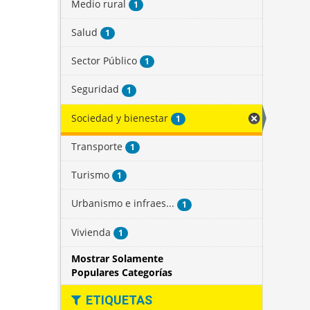
Medio rural
1
Salud
1
Sector Público
1
Seguridad
1
Sociedad y bienestar
1
Transporte
1
Turismo
1
Urbanismo e infraes...
1
Vivienda
1
Mostrar Solamente
Populares Categorías
ETIQUETAS