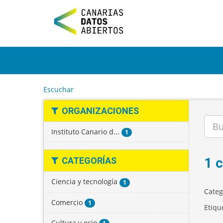
I
r
a
l
c
o
n
t
e
Escuchar
n
i
ORGANIZACIONES
d
o
Instituto Canario d...
1
1 
CATEGORÍAS
Ciencia y tecnología
1
Categ
Comercio
1
Etiqu
Cultura y ocio