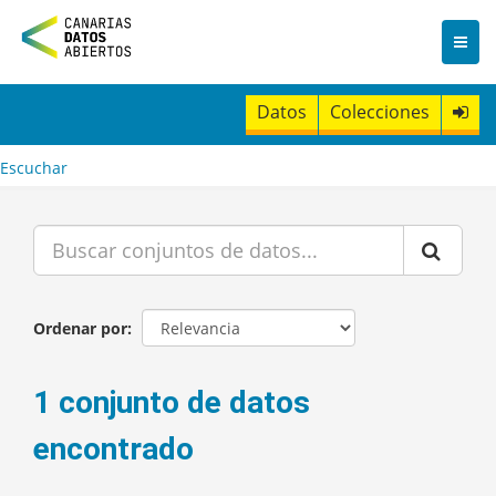
I
r
a
l
c
Datos
Colecciones
o
n
t
Escuchar
e
n
i
d
o
Ordenar por
1 conjunto de datos
encontrado