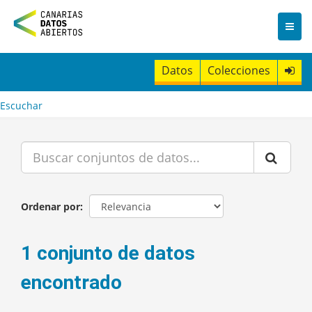
I
r
a
l
c
Datos
Colecciones
o
n
t
Escuchar
e
n
i
d
o
Ordenar por
1 conjunto de datos
encontrado