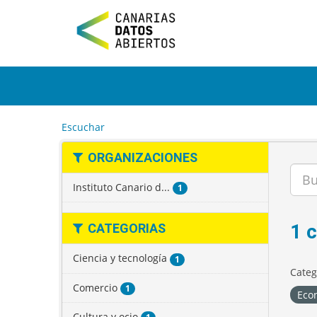
I
r
a
l
c
o
n
t
e
Escuchar
n
i
ORGANIZACIONES
d
o
Instituto Canario d...
1
1 
CATEGORIAS
Ciencia y tecnología
1
Categ
Comercio
1
Eco
Cultura y ocio