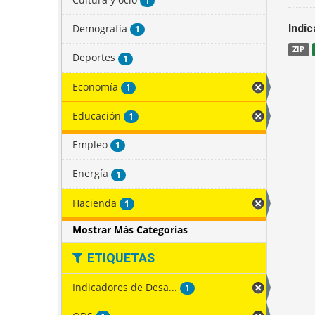
1
Demografía
Indi
1
ZIP
Deportes
1
Economía
1
Educación
1
Empleo
1
Energía
1
Hacienda
1
Mostrar Más Categorias
ETIQUETAS
Indicadores de Desa...
1