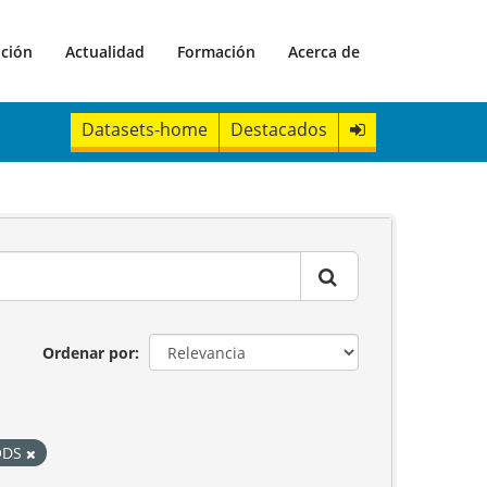
ación
Actualidad
Formación
Acerca de
Datasets-home
Destacados
Ordenar por
ODS