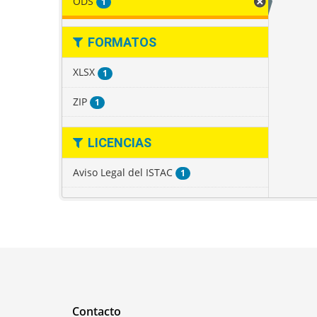
ODS
1
FORMATOS
XLSX
1
ZIP
1
LICENCIAS
Aviso Legal del ISTAC
1
Contacto