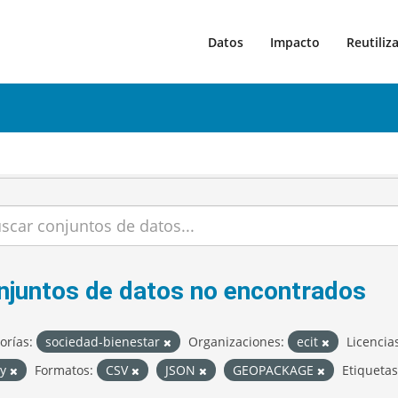
Datos
Impacto
Reutiliz
njuntos de datos no encontrados
orías:
sociedad-bienestar
Organizaciones:
ecit
Licencia
by
Formatos:
CSV
JSON
GEOPACKAGE
Etiquetas