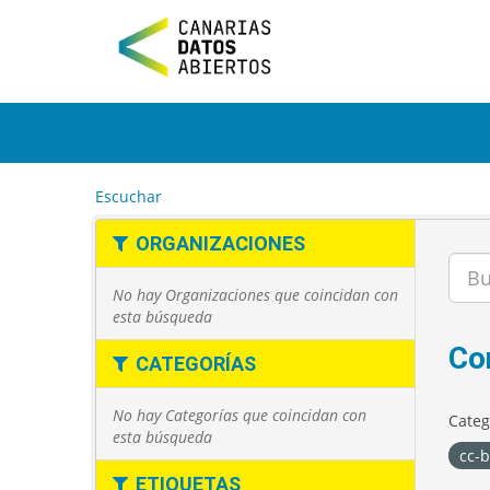
I
r
a
l
c
o
n
t
e
Escuchar
n
i
ORGANIZACIONES
d
o
No hay Organizaciones que coincidan con
esta búsqueda
Co
CATEGORÍAS
No hay Categorías que coincidan con
Categ
esta búsqueda
cc-
ETIQUETAS