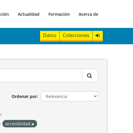
ación
Actualidad
Formación
Acerca de
Datos
Colecciones
Ordenar por
s:
:
accesiblidad