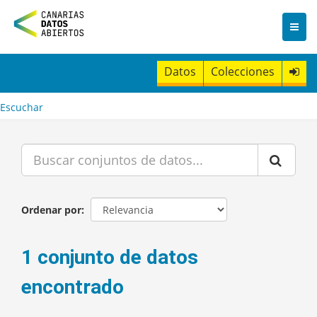
I
r
a
l
c
Datos
Colecciones
o
n
t
Escuchar
e
n
i
d
o
Ordenar por
1 conjunto de datos
encontrado