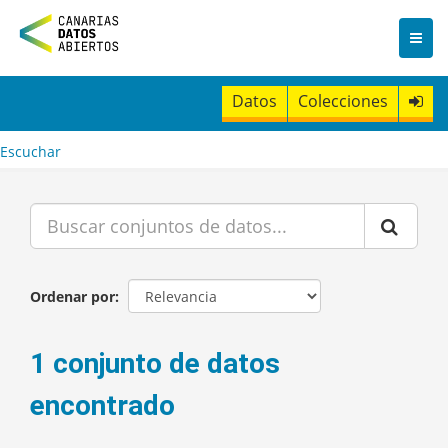
I
r
a
l
c
Datos
Colecciones
o
n
t
Escuchar
e
n
i
d
o
Ordenar por
1 conjunto de datos
encontrado