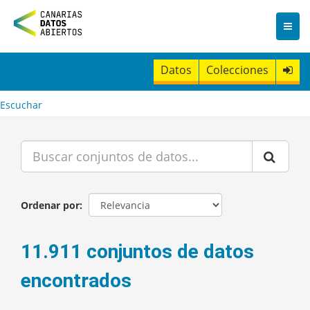
I
r
a
l
c
Datos
Colecciones
o
n
t
Escuchar
e
n
i
d
o
Ordenar por
11.911 conjuntos de datos
encontrados