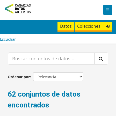
I
r
a
l
c
Datos
Colecciones
o
n
t
Escuchar
e
n
i
d
o
Ordenar por
62 conjuntos de datos
encontrados