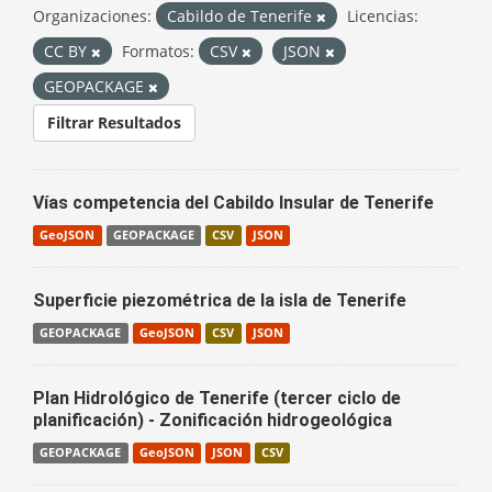
Organizaciones:
Cabildo de Tenerife
Licencias:
CC BY
Formatos:
CSV
JSON
GEOPACKAGE
Filtrar Resultados
Vías competencia del Cabildo Insular de Tenerife
GeoJSON
GEOPACKAGE
CSV
JSON
Superficie piezométrica de la isla de Tenerife
GEOPACKAGE
GeoJSON
CSV
JSON
Plan Hidrológico de Tenerife (tercer ciclo de
planificación) - Zonificación hidrogeológica
GEOPACKAGE
GeoJSON
JSON
CSV