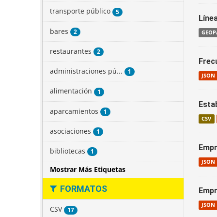
transporte público
5
Línea
bares
2
GEOP
restaurantes
2
Frecu
administraciones pú...
1
JSON
alimentación
1
Esta
aparcamientos
1
CSV
asociaciones
1
Empr
bibliotecas
1
JSON
Mostrar Más Etiquetas
FORMATOS
Empr
JSON
CSV
17