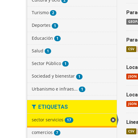
2
Turismo
Parad
2
GEOP
Deportes
1
Educación
1
Para
CSV
Salud
1
Sector Público
1
Loca
Sociedad y bienestar
1
JSON
Urbanismo e infraes...
1
Loca
JSON
ETIQUETAS
sector servicios
17
Líne
CSV
comercios
7