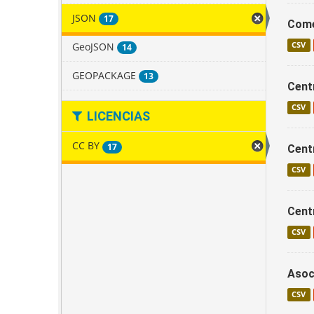
JSON
17
Come
GeoJSON
CSV
14
GEOPACKAGE
13
Cent
CSV
LICENCIAS
CC BY
17
Cent
CSV
Cent
CSV
Asoc
CSV