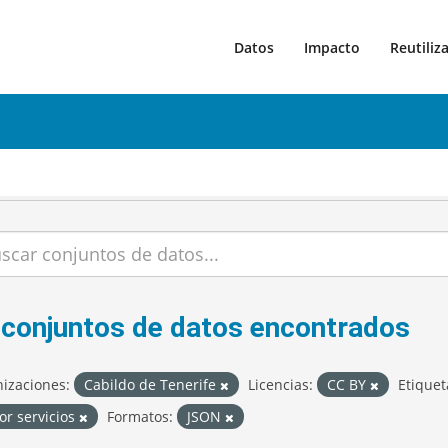
Datos
Impacto
Reutiliz
 conjuntos de datos encontrados
izaciones:
Cabildo de Tenerife
Licencias:
CC BY
Etiquet
or servicios
Formatos:
JSON