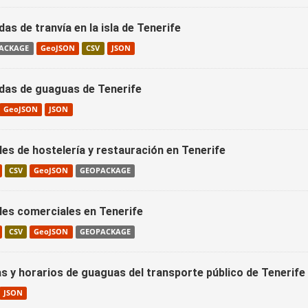
as de tranvía en la isla de Tenerife
ACKAGE
GeoJSON
CSV
JSON
das de guaguas de Tenerife
GeoJSON
JSON
les de hostelería y restauración en Tenerife
CSV
GeoJSON
GEOPACKAGE
les comerciales en Tenerife
CSV
GeoJSON
GEOPACKAGE
as y horarios de guaguas del transporte público de Tenerife
JSON