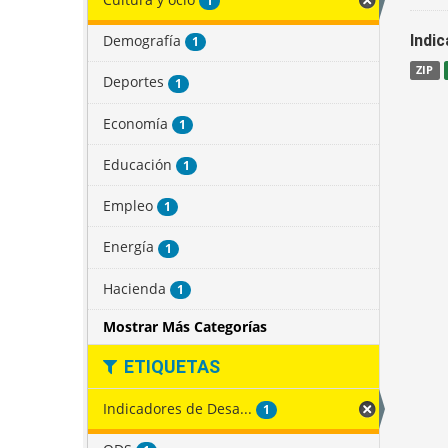
1
Demografía
Indi
1
ZIP
Deportes
1
Economía
1
Educación
1
Empleo
1
Energía
1
Hacienda
1
Mostrar Más Categorías
ETIQUETAS
Indicadores de Desa...
1