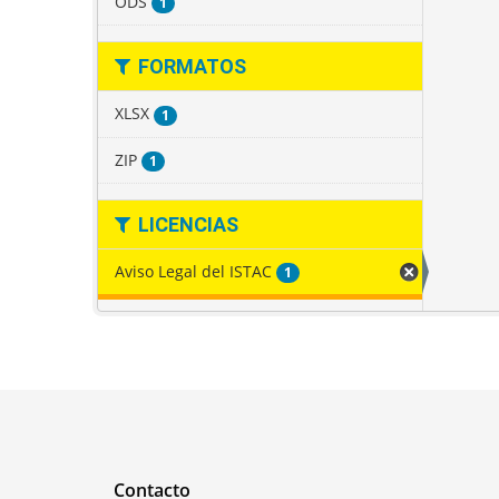
ODS
1
FORMATOS
XLSX
1
ZIP
1
LICENCIAS
Aviso Legal del ISTAC
1
Contacto