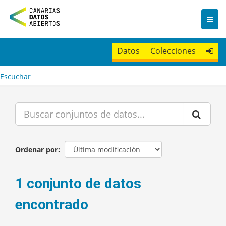
I
r
a
l
c
Datos
Colecciones
o
n
t
Escuchar
e
n
i
d
o
Ordenar por
1 conjunto de datos
encontrado