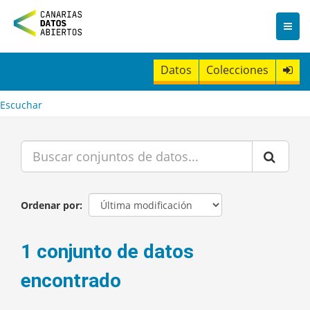
I
r
a
l
c
Datos
Colecciones
o
n
t
Escuchar
e
n
i
d
o
Ordenar por
1 conjunto de datos
encontrado