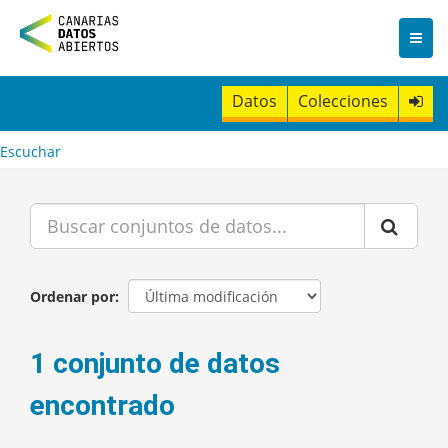
I
r
a
l
c
Datos
Colecciones
o
n
t
Escuchar
e
n
i
d
o
Ordenar por
1 conjunto de datos
encontrado