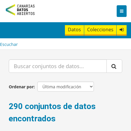
I
r
a
l
c
Datos
Colecciones
o
n
t
Escuchar
e
n
i
d
o
Ordenar por
290 conjuntos de datos
encontrados