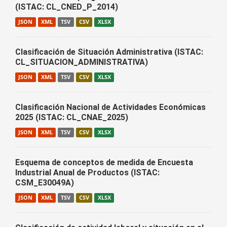
(ISTAC: CL_CNED_P_2014)
JSON
XML
TSV
CSV
XLSX
Clasificación de Situación Administrativa (ISTAC:
CL_SITUACION_ADMINISTRATIVA)
JSON
XML
TSV
CSV
XLSX
Clasificación Nacional de Actividades Económicas
2025 (ISTAC: CL_CNAE_2025)
JSON
XML
TSV
CSV
XLSX
Esquema de conceptos de medida de Encuesta
Industrial Anual de Productos (ISTAC:
CSM_E30049A)
JSON
XML
TSV
CSV
XLSX