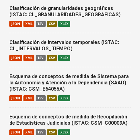
Clasificación de granularidades geográficas
(ISTAC: CL_GRANULARIDADES_GEOGRAFICAS)
JSON
XML
TSV
CSV
XLSX
Clasificación de intervalos temporales (ISTAC:
CL_INTERVALOS_TIEMPO)
JSON
XML
TSV
CSV
XLSX
Esquema de conceptos de medida de Sistema para
la Autonomía y Atención a la Dependencia (SAAD)
(ISTAC: CSM_E64055A)
JSON
XML
TSV
CSV
XLSX
Esquema de conceptos de medida de Recopilación
de Estadísticas Judiciales (ISTAC: CSM_C00009A)
JSON
XML
TSV
CSV
XLSX