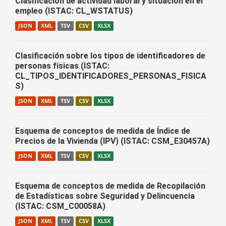
Clasificación de actividad laboral y situación en el
empleo (ISTAC: CL_WSTATUS)
JSON
XML
TSV
CSV
XLSX
Clasificación sobre los tipos de identificadores de
personas físicas (ISTAC:
CL_TIPOS_IDENTIFICADORES_PERSONAS_FISICA
S)
JSON
XML
TSV
CSV
XLSX
Esquema de conceptos de medida de Índice de
Precios de la Vivienda (IPV) (ISTAC: CSM_E30457A)
JSON
XML
TSV
CSV
XLSX
Esquema de conceptos de medida de Recopilación
de Estadísticas sobre Seguridad y Delincuencia
(ISTAC: CSM_C00058A)
JSON
XML
TSV
CSV
XLSX