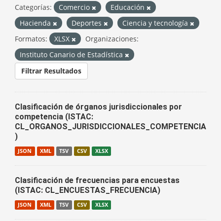
Categorías:
Comercio
Educación
Hacienda
Deportes
Ciencia y tecnología
Formatos:
XLSX
Organizaciones:
Instituto Canario de Estadística
Filtrar Resultados
Clasificación de órganos jurisdiccionales por
competencia (ISTAC:
CL_ORGANOS_JURISDICCIONALES_COMPETENCIA
)
JSON
XML
TSV
CSV
XLSX
Clasificación de frecuencias para encuestas
(ISTAC: CL_ENCUESTAS_FRECUENCIA)
JSON
XML
TSV
CSV
XLSX