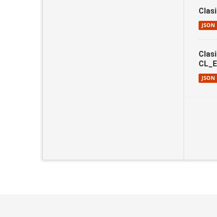
Clas
JSON
Clas
CL_
JSON