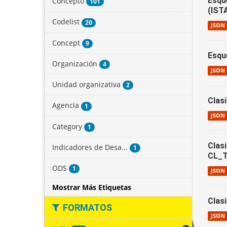
Esqu
Concepto
101
(IST
Codelist
20
JSON
Concept
9
Esqu
Organización
4
JSON
Unidad organizativa
2
Clas
Agencia
1
JSON
Category
1
Clas
Indicadores de Desa...
1
CL_
ODS
1
JSON
Mostrar Más Etiquetas
Clas
FORMATOS
JSON