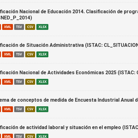
ificación Nacional de Educación 2014. Clasificación de prog
NED_P_2014)
XML
TSV
CSV
XLSX
ificación de Situación Administrativa (ISTAC: CL_SITUAC
XML
TSV
CSV
XLSX
ificación Nacional de Actividades Económicas 2025 (ISTAC
XML
TSV
CSV
XLSX
ema de conceptos de medida de Encuesta Industrial Anual
XML
TSV
CSV
XLSX
ificación de actividad laboral y situación en el empleo (IS
XML
TSV
CSV
XLSX