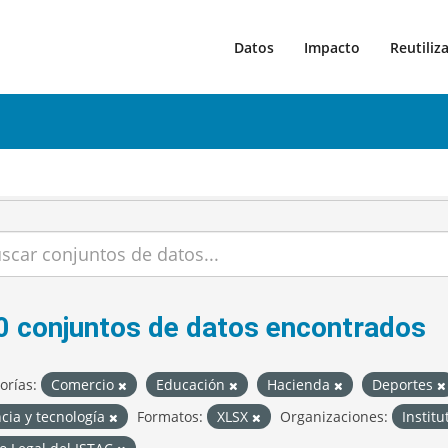
Datos
Impacto
Reutiliz
0 conjuntos de datos encontrados
orías:
Comercio
Educación
Hacienda
Deportes
cia y tecnología
Formatos:
XLSX
Organizaciones:
Instit