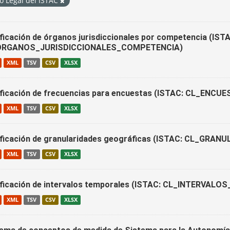
o Legal del ISTAC
ificación de órganos jurisdiccionales por competencia (IST
ORGANOS_JURISDICCIONALES_COMPETENCIA)
XML
TSV
CSV
XLSX
ificación de frecuencias para encuestas (ISTAC: CL_ENC
XML
TSV
CSV
XLSX
ificación de granularidades geográficas (ISTAC: CL_GR
XML
TSV
CSV
XLSX
ificación de intervalos temporales (ISTAC: CL_INTERVALO
XML
TSV
CSV
XLSX