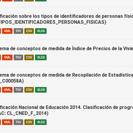
ficación sobre los tipos de identificadores de personas físi
IPOS_IDENTIFICADORES_PERSONAS_FISICAS)
XML
TSV
CSV
XLSX
ema de conceptos de medida de Índice de Precios de la Viv
XML
TSV
CSV
XLSX
ema de conceptos de medida de Recopilación de Estadística
_C00058A)
XML
TSV
CSV
XLSX
ificación Nacional de Educación 2014. Clasificación de prog
AC: CL_CNED_F_2014)
XML
TSV
CSV
XLSX