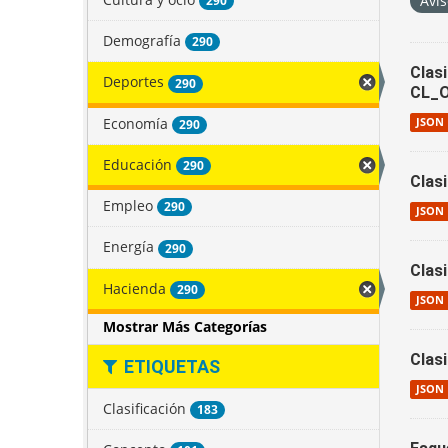
Avis
290
Demografía
290
Clas
Deportes
290
CL_
Economía
JSON
290
Educación
290
Clas
Empleo
290
JSON
Energía
290
Clas
Hacienda
290
JSON
Mostrar Más Categorías
Clas
ETIQUETAS
JSON
Clasificación
183