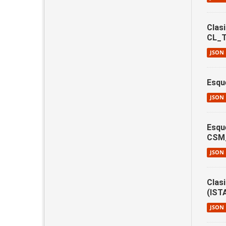
Clasi
CL_T
JSON
Esqu
JSON
Esqu
CSM
JSON
Clas
(IST
JSON