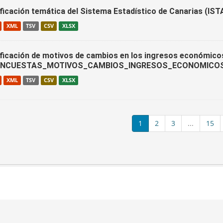
ificación temática del Sistema Estadístico de Canarias (
XML
TSV
CSV
XLSX
ificación de motivos de cambios en los ingresos económico
ENCUESTAS_MOTIVOS_CAMBIOS_INGRESOS_ECONOMICO
XML
TSV
CSV
XLSX
1
2
3
...
15