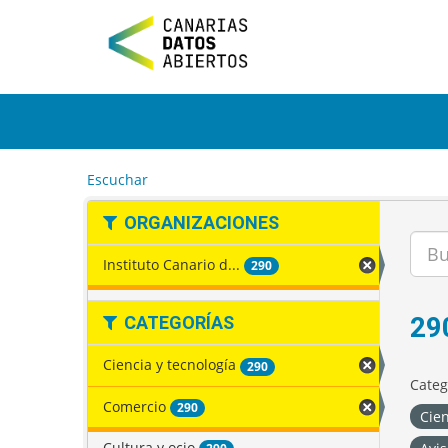
I
r
a
l
c
o
n
t
e
Escuchar
n
i
ORGANIZACIONES
d
o
Instituto Canario d...
290
29
CATEGORÍAS
Ciencia y tecnología
290
Categ
Comercio
290
Cien
Cultura y ocio