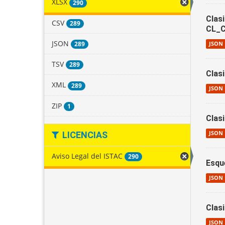
XLSX
290
Clas
CSV
289
CL_C
JSON
289
JSON
TSV
289
Clas
XML
289
JSON
ZIP
1
Clas
LICENCIAS
JSON
Aviso Legal del ISTAC
290
Esqu
JSON
Clas
JSON