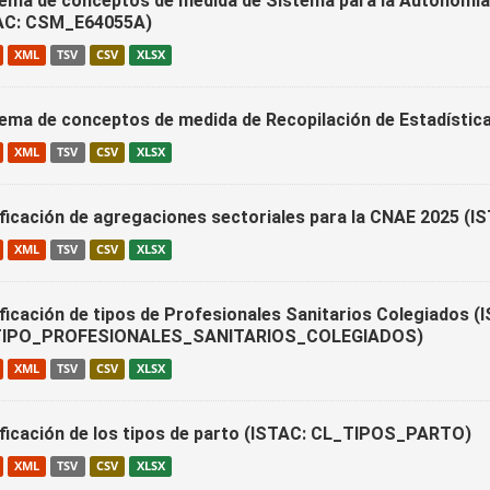
ema de conceptos de medida de Sistema para la Autonomía 
AC: CSM_E64055A)
XML
TSV
CSV
XLSX
ema de conceptos de medida de Recopilación de Estadístic
XML
TSV
CSV
XLSX
ificación de agregaciones sectoriales para la CNAE 202
XML
TSV
CSV
XLSX
ificación de tipos de Profesionales Sanitarios Colegiados (
TIPO_PROFESIONALES_SANITARIOS_COLEGIADOS)
XML
TSV
CSV
XLSX
ificación de los tipos de parto (ISTAC: CL_TIPOS_PARTO)
XML
TSV
CSV
XLSX