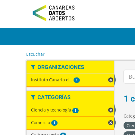
I
r
a
l
c
o
n
t
e
Escuchar
n
i
ORGANIZACIONES
d
o
Instituto Canario d...
1
1 
CATEGORÍAS
Ciencia y tecnología
1
Categ
Comercio
1
Cien
Cultura y ocio