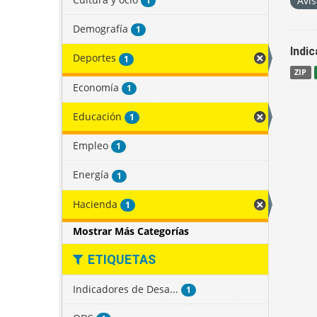
Avis
1
Demografía
1
Indi
Deportes
1
ZIP
Economía
1
Educación
1
Empleo
1
Energía
1
Hacienda
1
Mostrar Más Categorías
ETIQUETAS
Indicadores de Desa...
1