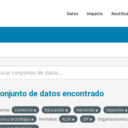
Datos
Impacto
Reutiliz
conjunto de datos encontrado
orías:
Comercio
Educación
Hacienda
Deportes
cia y tecnología
Formatos:
XLSX
ZIP
Organizaciones