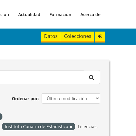
ación
Actualidad
Formación
Acerca de
Datos
Colecciones
Ordenar por
:
Instituto Canario de Estadística
Licencias: