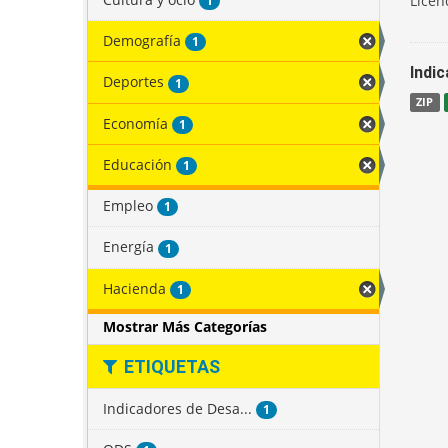
Licen
1
Demografía
1
Indi
Deportes
1
ZIP
Economía
1
Educación
1
Empleo
1
Energía
1
Hacienda
1
Mostrar Más Categorías
ETIQUETAS
Indicadores de Desa...
1