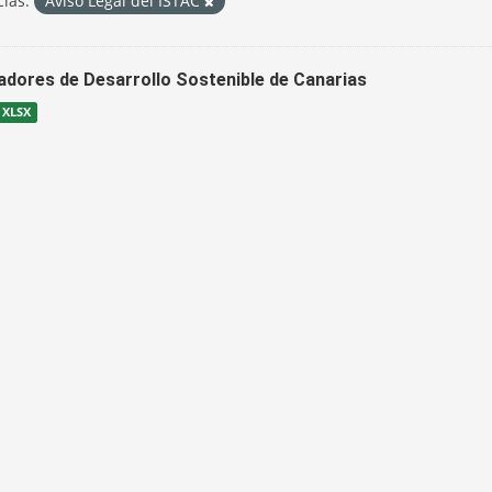
cias:
Aviso Legal del ISTAC
cadores de Desarrollo Sostenible de Canarias
XLSX