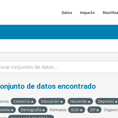
Datos
Impacto
Reutiliz
conjunto de datos encontrado
orías:
Comercio
Educación
Hacienda
Deportes
nomía
Demografía
Formatos:
XLSX
ZIP
Organiz