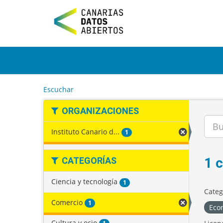
I
r
a
l
c
o
n
t
e
Escuchar
n
i
ORGANIZACIONES
d
o
Instituto Canario d...
1
1 
CATEGORÍAS
Ciencia y tecnología
1
Categ
Comercio
1
Eco
Cultura y ocio