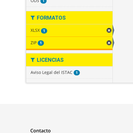
ODS
1
FORMATOS
XLSX
1
ZIP
1
LICENCIAS
Aviso Legal del ISTAC
1
Contacto