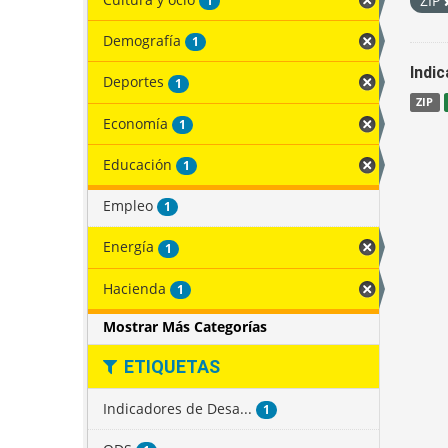
ZIP
1
Demografía
1
Indi
Deportes
1
ZIP
Economía
1
Educación
1
Empleo
1
Energía
1
Hacienda
1
Mostrar Más Categorías
ETIQUETAS
Indicadores de Desa...
1