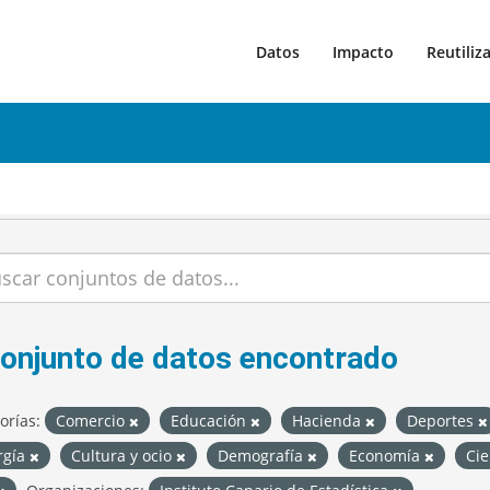
Datos
Impacto
Reutiliz
conjunto de datos encontrado
orías:
Comercio
Educación
Hacienda
Deportes
rgía
Cultura y ocio
Demografía
Economía
Cie