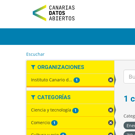
I
r
a
l
c
o
n
t
e
Escuchar
n
i
ORGANIZACIONES
d
o
Instituto Canario d...
1
1 
CATEGORÍAS
Ciencia y tecnología
1
Categ
Comercio
1
Ene
Cultura y ocio