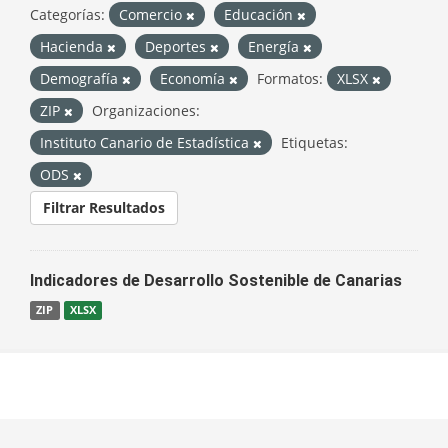
Categorías:
Comercio
Educación
Hacienda
Deportes
Energía
Demografía
Economía
Formatos:
XLSX
ZIP
Organizaciones:
Instituto Canario de Estadística
Etiquetas:
ODS
Filtrar Resultados
Indicadores de Desarrollo Sostenible de Canarias
ZIP
XLSX