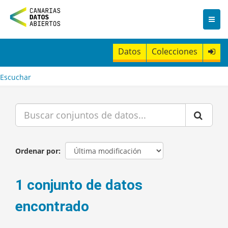
I
r
a
l
c
Datos
Colecciones
o
n
t
Escuchar
e
n
i
d
o
Ordenar por
1 conjunto de datos
encontrado