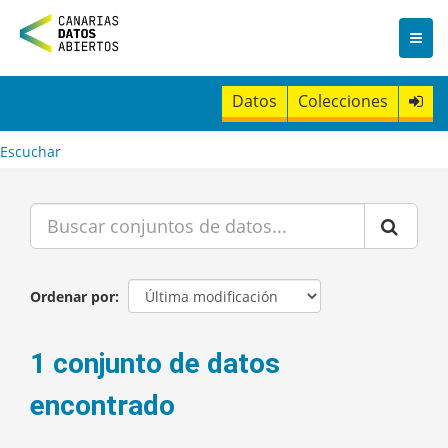
I
r
a
l
c
Datos
Colecciones
o
n
t
Escuchar
e
n
i
d
o
Ordenar por
1 conjunto de datos
encontrado