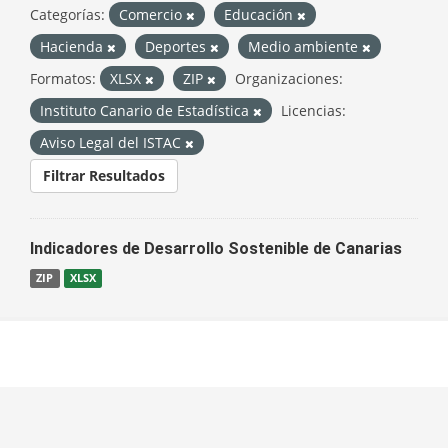
Categorías:
Comercio
Educación
Hacienda
Deportes
Medio ambiente
Formatos:
XLSX
ZIP
Organizaciones:
Instituto Canario de Estadística
Licencias:
Aviso Legal del ISTAC
Filtrar Resultados
Indicadores de Desarrollo Sostenible de Canarias
ZIP
XLSX