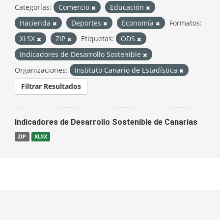
Categorías:
Comercio
Educación
Hacienda
Deportes
Economía
Formatos:
XLSX
ZIP
Etiquetas:
ODS
Indicadores de Desarrollo Sostenible
Organizaciones:
Instituto Canario de Estadística
Filtrar Resultados
Indicadores de Desarrollo Sostenible de Canarias
ZIP
XLSX