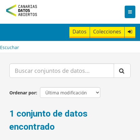
I
r
a
l
c
Datos
Colecciones
o
n
t
Escuchar
e
n
i
d
o
Ordenar por
1 conjunto de datos
encontrado