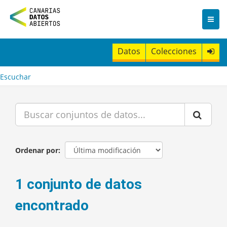
I
r
a
l
c
Datos
Colecciones
o
n
t
Escuchar
e
n
i
d
o
Ordenar por
1 conjunto de datos
encontrado