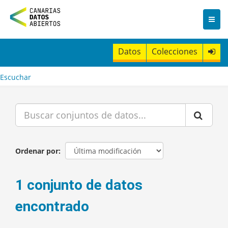
I
r
a
l
c
Datos
Colecciones
o
n
t
Escuchar
e
n
i
d
o
Ordenar por
1 conjunto de datos
encontrado