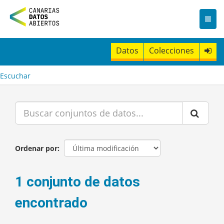
I
r
a
l
c
Datos
Colecciones
o
n
t
Escuchar
e
n
i
d
o
Ordenar por
1 conjunto de datos
encontrado