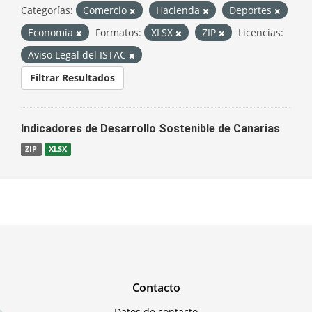
Categorías:
Comercio
Hacienda
Deportes
Economía
Formatos:
XLSX
ZIP
Licencias:
Aviso Legal del ISTAC
Filtrar Resultados
Indicadores de Desarrollo Sostenible de Canarias
ZIP
XLSX
Contacto
Datos de contacto