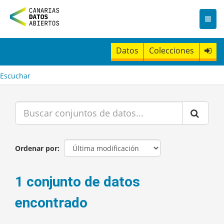
I
r
a
l
c
Datos
Colecciones
o
n
t
Escuchar
e
n
i
d
o
Ordenar por
1 conjunto de datos
encontrado