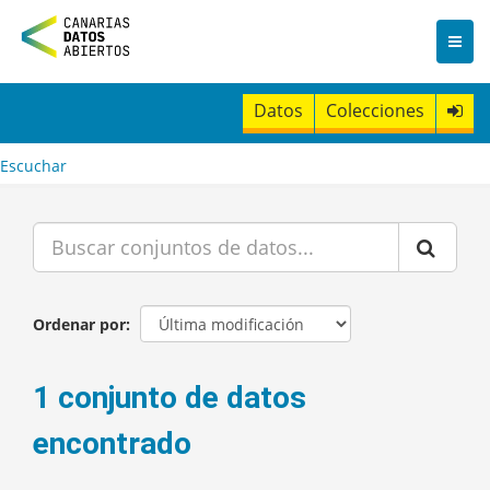
I
r
a
l
c
Datos
Colecciones
o
n
t
Escuchar
e
n
i
d
o
Ordenar por
1 conjunto de datos
encontrado