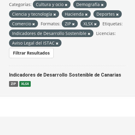
Categorías:
Cultura y ocio
Demografía
Ciencia y tecnología
Hacienda
Deportes
Comercio
Formatos:
ZIP
XLSX
Etiquetas:
Indicadores de Desarrollo Sostenible
Licencias:
Aviso Legal del ISTAC
Filtrar Resultados
Indicadores de Desarrollo Sostenible de Canarias
ZIP
XLSX