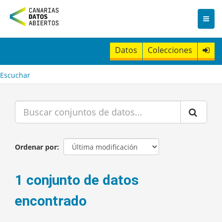
I
r
a
l
c
Datos
Colecciones
o
n
t
Escuchar
e
n
i
d
o
Ordenar por
1 conjunto de datos
encontrado