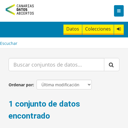
I
r
a
l
c
Datos
Colecciones
o
n
t
Escuchar
e
n
i
d
o
Ordenar por
1 conjunto de datos
encontrado