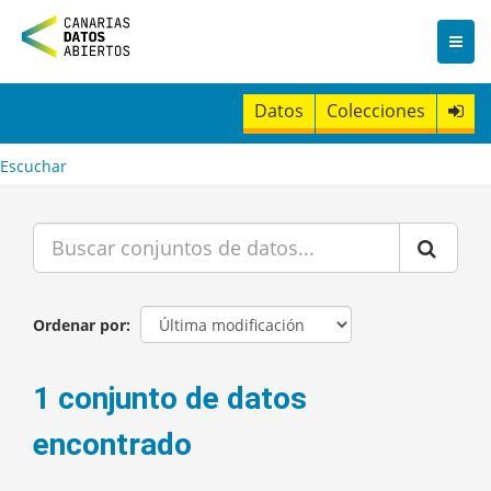
I
r
a
l
c
Datos
Colecciones
o
n
t
Escuchar
e
n
i
d
o
Ordenar por
1 conjunto de datos
encontrado