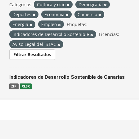
Categorías:
Cultura y ocio
Demografía
Deportes
Economía
Comercio
Energía
Empleo
Etiquetas:
Indicadores de Desarrollo Sostenible
Licencias:
Aviso Legal del ISTAC
Filtrar Resultados
Indicadores de Desarrollo Sostenible de Canarias
ZIP
XLSX