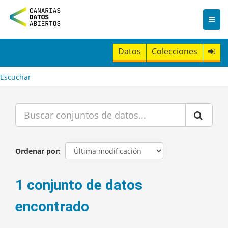
I
r
a
l
c
Datos
Colecciones
o
n
t
Escuchar
e
n
i
d
o
Ordenar por
1 conjunto de datos
encontrado