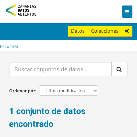
I
r
a
l
c
Datos
Colecciones
o
n
t
Escuchar
e
n
i
d
o
Ordenar por
1 conjunto de datos
encontrado