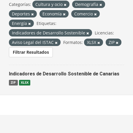
Categorías:
Cultura y ocio
Demografía
Deportes
Economía
Comercio
Energía
Etiquetas:
Indicadores de Desarrollo Sostenible
Licencias:
Aviso Legal del ISTAC
Formatos:
XLSX
ZIP
Filtrar Resultados
Indicadores de Desarrollo Sostenible de Canarias
ZIP
XLSX