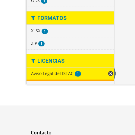
ODS
1
FORMATOS
XLSX
1
ZIP
1
LICENCIAS
Aviso Legal del ISTAC
1
Contacto