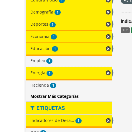
Avis
1
Demografía
1
Indi
Deportes
1
ZIP
Economía
1
Educación
1
Empleo
1
Energía
1
Hacienda
1
Mostrar Más Categorías
ETIQUETAS
Indicadores de Desa...
1