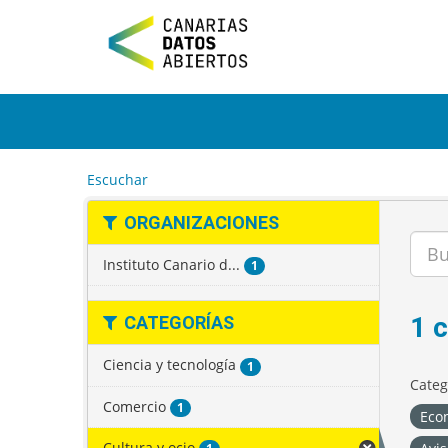
I
r
a
l
c
o
n
t
e
Escuchar
n
i
ORGANIZACIONES
d
o
Instituto Canario d...
1
1 
CATEGORÍAS
Ciencia y tecnología
1
Categ
Comercio
1
Eco
Cultura y ocio