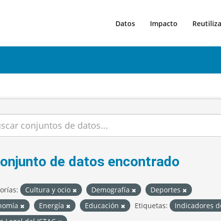
Datos
Impacto
Reutiliz
conjunto de datos encontrado
orías:
Cultura y ocio
Demografía
Deportes
nomía
Energía
Educación
Etiquetas:
Indicadores d