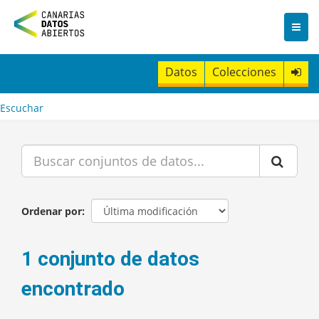
I
r
a
l
c
Datos
Colecciones
o
n
t
Escuchar
e
n
i
d
o
Ordenar por
1 conjunto de datos
encontrado