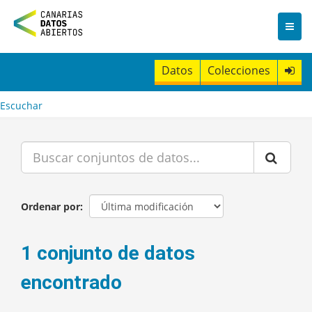
I
r
a
l
c
Datos
Colecciones
o
n
t
Escuchar
e
n
i
d
o
Ordenar por
1 conjunto de datos
encontrado