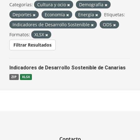
Categorías:
Cultura y ocio
Demografía
Deportes
Economía
Energía
Etiquetas:
Indicadores de Desarrollo Sostenible
ODS
Formatos:
XLSX
Filtrar Resultados
Indicadores de Desarrollo Sostenible de Canarias
ZIP
XLSX
Contacto