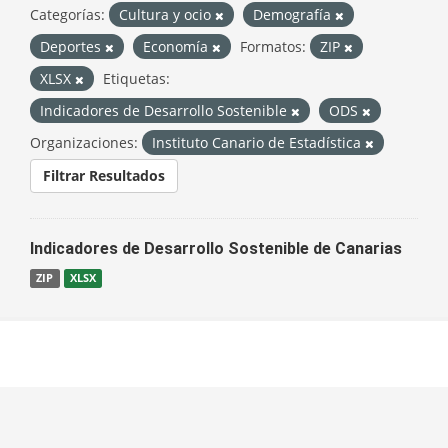
Categorías:
Cultura y ocio
Demografía
Deportes
Economía
Formatos:
ZIP
XLSX
Etiquetas:
Indicadores de Desarrollo Sostenible
ODS
Organizaciones:
Instituto Canario de Estadística
Filtrar Resultados
Indicadores de Desarrollo Sostenible de Canarias
ZIP
XLSX