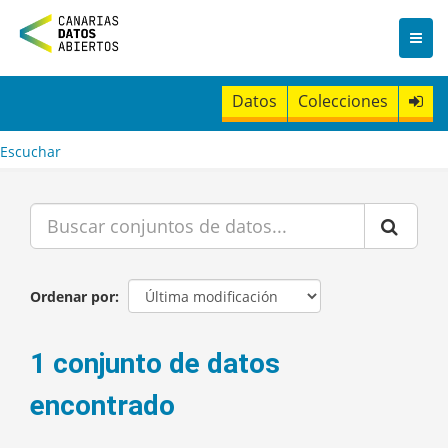
I
r
a
l
c
Datos
Colecciones
o
n
t
Escuchar
e
n
i
d
o
Ordenar por
1 conjunto de datos
encontrado