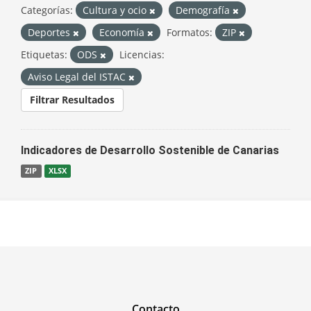
Categorías:
Cultura y ocio
Demografía
Deportes
Economía
Formatos:
ZIP
Etiquetas:
ODS
Licencias:
Aviso Legal del ISTAC
Filtrar Resultados
Indicadores de Desarrollo Sostenible de Canarias
ZIP
XLSX
Contacto