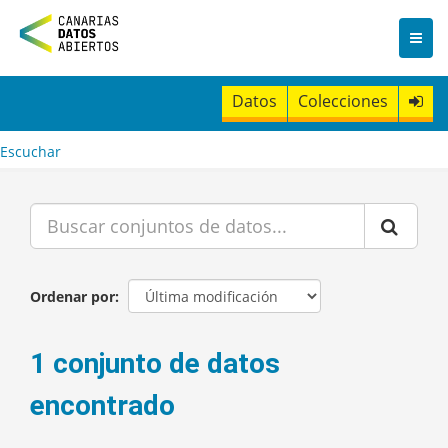
I
r
a
l
c
Datos
Colecciones
o
n
t
Escuchar
e
n
i
d
o
Ordenar por
1 conjunto de datos
encontrado