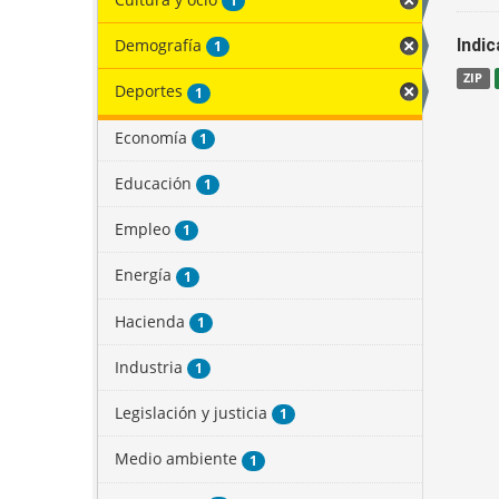
1
Demografía
Indi
1
ZIP
Deportes
1
Economía
1
Educación
1
Empleo
1
Energía
1
Hacienda
1
Industria
1
Legislación y justicia
1
Medio ambiente
1