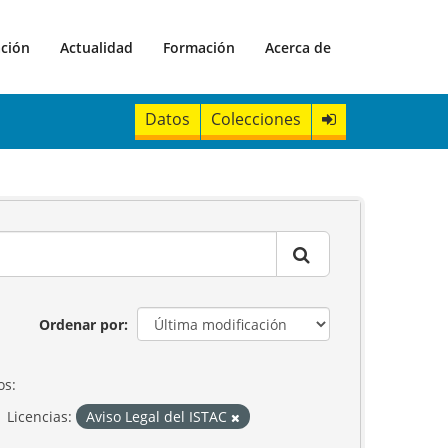
ación
Actualidad
Formación
Acerca de
Datos
Colecciones
Ordenar por
os:
Licencias:
Aviso Legal del ISTAC