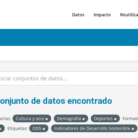
Datos
Impacto
Reutiliz
conjunto de datos encontrado
orías:
Cultura y ocio
Demografía
Deportes
Format
Etiquetas:
ODS
Indicadores de Desarrollo Sostenible