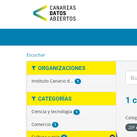
I
r
a
l
c
o
n
t
e
Escuchar
n
i
ORGANIZACIONES
d
o
Instituto Canario d...
1
1 
CATEGORÍAS
Ciencia y tecnología
1
Categ
Comercio
1
ZIP
Cultura y ocio