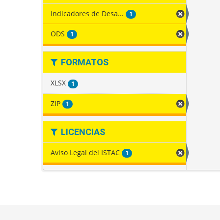
Indicadores de Desa...
1
ODS
1
FORMATOS
XLSX
1
ZIP
1
LICENCIAS
Aviso Legal del ISTAC
1