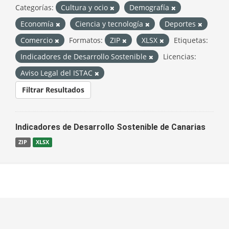
Categorías:
Cultura y ocio
Demografía
Economía
Ciencia y tecnología
Deportes
Comercio
Formatos:
ZIP
XLSX
Etiquetas:
Indicadores de Desarrollo Sostenible
Licencias:
Aviso Legal del ISTAC
Filtrar Resultados
Indicadores de Desarrollo Sostenible de Canarias
ZIP
XLSX