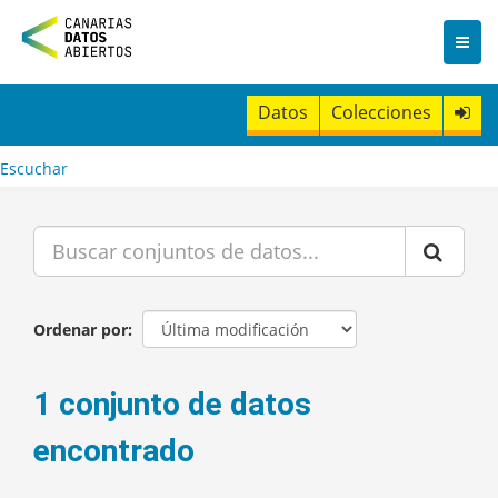
I
r
a
l
c
Datos
Colecciones
o
n
t
Escuchar
e
n
i
d
o
Ordenar por
1 conjunto de datos
encontrado