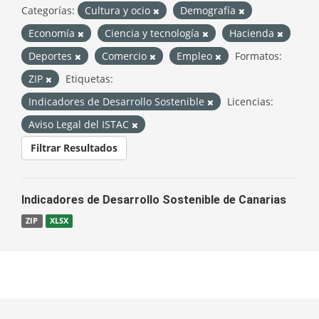
Categorías:
Cultura y ocio
Demografía
Economía
Ciencia y tecnología
Hacienda
Deportes
Comercio
Empleo
Formatos:
ZIP
Etiquetas:
Indicadores de Desarrollo Sostenible
Licencias:
Aviso Legal del ISTAC
Filtrar Resultados
Indicadores de Desarrollo Sostenible de Canarias
ZIP
XLSX