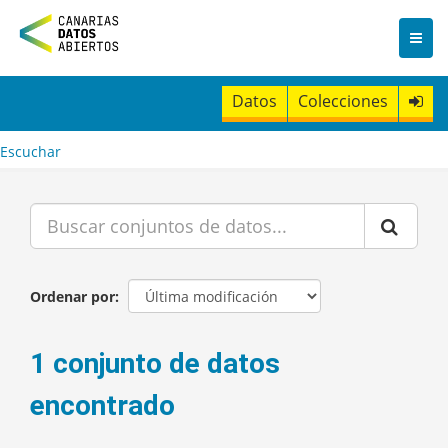
I
r
a
l
c
Datos
Colecciones
o
n
t
Escuchar
e
n
i
d
o
Ordenar por
1 conjunto de datos
encontrado