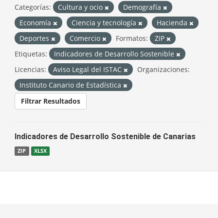
Categorías:
Cultura y ocio
Demografía
Economía
Ciencia y tecnología
Hacienda
Deportes
Comercio
Formatos:
ZIP
Etiquetas:
Indicadores de Desarrollo Sostenible
Licencias:
Aviso Legal del ISTAC
Organizaciones:
Instituto Canario de Estadística
Filtrar Resultados
Indicadores de Desarrollo Sostenible de Canarias
ZIP
XLSX