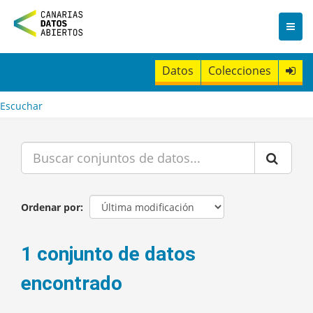
I
r
a
l
c
Datos
Colecciones
o
n
t
Escuchar
e
n
i
d
o
Ordenar por
1 conjunto de datos
encontrado