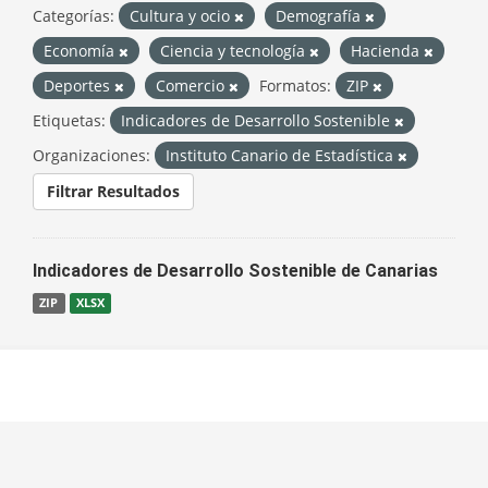
Categorías:
Cultura y ocio
Demografía
Economía
Ciencia y tecnología
Hacienda
Deportes
Comercio
Formatos:
ZIP
Etiquetas:
Indicadores de Desarrollo Sostenible
Organizaciones:
Instituto Canario de Estadística
Filtrar Resultados
Indicadores de Desarrollo Sostenible de Canarias
ZIP
XLSX