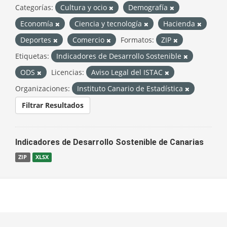
Categorías:
Cultura y ocio
Demografía
Economía
Ciencia y tecnología
Hacienda
Deportes
Comercio
Formatos:
ZIP
Etiquetas:
Indicadores de Desarrollo Sostenible
ODS
Licencias:
Aviso Legal del ISTAC
Organizaciones:
Instituto Canario de Estadística
Filtrar Resultados
Indicadores de Desarrollo Sostenible de Canarias
ZIP
XLSX