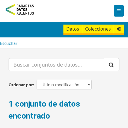
I
r
a
l
c
Datos
Colecciones
o
n
t
Escuchar
e
n
i
d
o
Ordenar por
1 conjunto de datos
encontrado