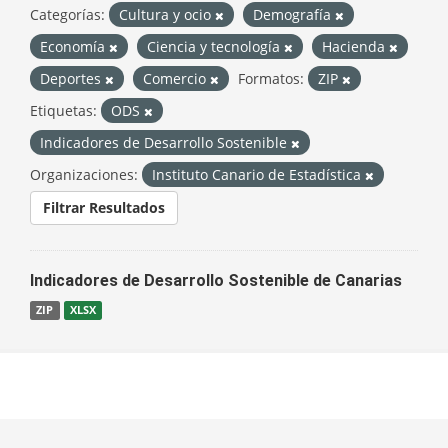
Categorías:
Cultura y ocio
Demografía
Economía
Ciencia y tecnología
Hacienda
Deportes
Comercio
Formatos:
ZIP
Etiquetas:
ODS
Indicadores de Desarrollo Sostenible
Organizaciones:
Instituto Canario de Estadística
Filtrar Resultados
Indicadores de Desarrollo Sostenible de Canarias
ZIP
XLSX