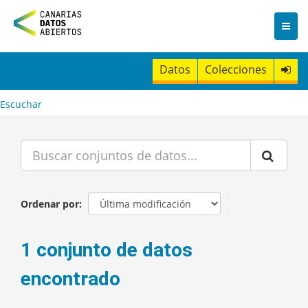
I
r
a
l
c
Datos
Colecciones
o
n
t
Escuchar
e
n
i
d
o
Ordenar por
1 conjunto de datos
encontrado