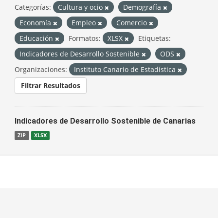
Categorías:
Cultura y ocio
Demografía
Economía
Empleo
Comercio
Educación
Formatos:
XLSX
Etiquetas:
Indicadores de Desarrollo Sostenible
ODS
Organizaciones:
Instituto Canario de Estadística
Filtrar Resultados
Indicadores de Desarrollo Sostenible de Canarias
ZIP
XLSX