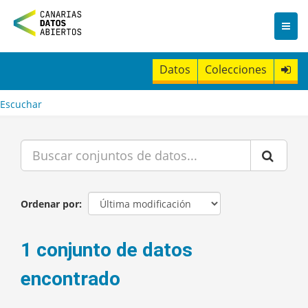
I
r
a
l
c
Datos
Colecciones
o
n
t
Escuchar
e
n
i
d
o
Ordenar por
1 conjunto de datos
encontrado