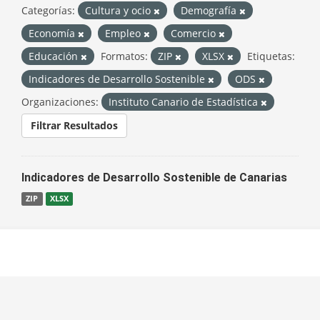
Categorías:
Cultura y ocio
Demografía
Economía
Empleo
Comercio
Educación
Formatos:
ZIP
XLSX
Etiquetas:
Indicadores de Desarrollo Sostenible
ODS
Organizaciones:
Instituto Canario de Estadística
Filtrar Resultados
Indicadores de Desarrollo Sostenible de Canarias
ZIP
XLSX