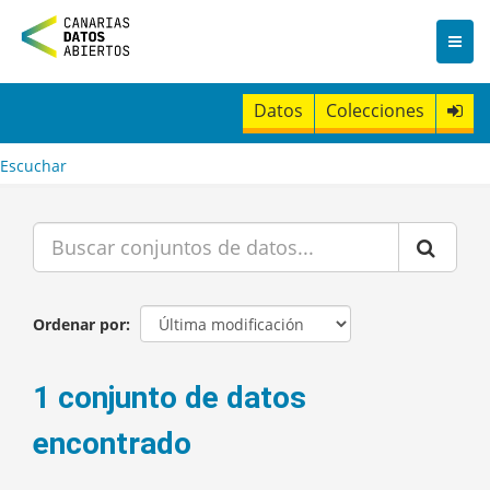
I
r
a
l
c
Datos
Colecciones
o
n
t
Escuchar
e
n
i
d
o
Ordenar por
1 conjunto de datos
encontrado