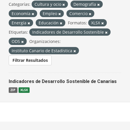
Categorías:
Cultura y ocio
Demografía
Economía
Empleo
Comercio
Energía
Educación
Formatos:
XLSX
Etiquetas:
Indicadores de Desarrollo Sostenible
ODS
Organizaciones:
Instituto Canario de Estadística
Filtrar Resultados
Indicadores de Desarrollo Sostenible de Canarias
ZIP
XLSX