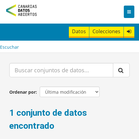
I
r
a
l
c
Datos
Colecciones
o
n
t
Escuchar
e
n
i
d
o
Ordenar por
1 conjunto de datos
encontrado